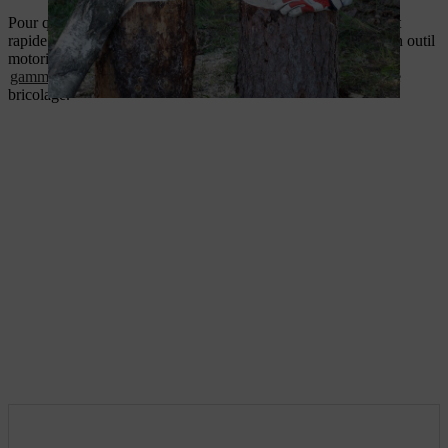
Pour que la fabrication de vos décorations de Noël en bois soit
rapide et amusante, nous vous recommandons l'usage d'un bon outil
motorisé, l'incontournable tronçonneuse. STIHL propose une
gamme de tronçonneuses compactes
idéale pour les projets de
bricolage.