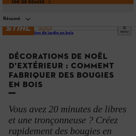
10€ DE REMISE
Résumé
MENU
Décoration de jardin en bois
Matériaux et outils
DÉCORATIONS DE NOËL
Comment fabriquer vos bougies en bois
D’EXTÉRIEUR : COMMENT
FABRIQUER DES BOUGIES
D’autres idées de décorations de Noël d’extérieur en bois
EN BOIS
Résumé
Vous avez 20 minutes de libres
et une tronçonneuse ? Créez
rapidement des bougies en