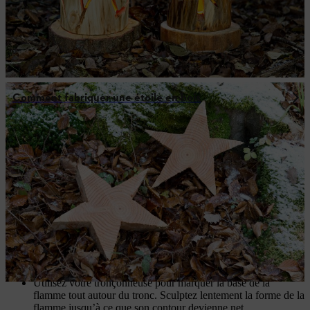
Comment fabriquer une étoile en bois
Résumé : Fabriquer des bougies en bois
Pour fabriquer ces bougies en bois, vous aurez besoin de
quatre rondins qui tiennent debout et d’une tronçonneuse.
Tout type de bois peut convenir pour créer des décorations de
Noël d’extérieur, tendre ou dur, mais n’oubliez pas que le bois
tendre à faible teneur en résine est plus facile à sculpter à la
tronçonneuse.
Lorsque vous travaillez avec une tronçonneuse, portez
toujours un
équipement de protection individuelle
conformément au mode d’emploi de votre machine.
Utilisez votre tronçonneuse pour marquer la base de la
flamme tout autour du tronc. Sculptez lentement la forme de la
flamme jusqu’à ce que son contour devienne net.