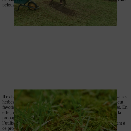
pelouse abîmée.
Il existe de nombreuses raisons expliquant la présence de mauvaises
herbes sur votre pelouse. Un manque d’eau ou de nutriments peut
favoriser la croissance du trèfle, des pissenlits et des marguerites. En
effet, une pelouse sous-alimentée est incapable de lutter contre la
propagation des mauvaises herbes. Une coupe trop courte et
l’utilisation de graines de mauvaise qualité contribuent également à
ce problème.