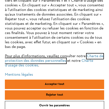
tiers en cliquant sur « Paramètres » et « Charte d’usage des
cookies ». En cliquant sur « Accepter tout », vous consentez
à l'utilisation des cookies statistiques et de marketing ainsi
Service
qu’aux traitements de données associées. En cliquant sur «
VOTRE NAVIGATEUR INTERNET
Rejeter tout », vous refusez l'utilisation des cookies
N'EST PLUS PRIS EN CHARGE
statistiques et de marketing. En cliquant sur « Paramètres »,
vous pouvez accepter ou refuser les cookies en fonction de
ces finalités. Vous pouvez à tout moment retirer votre
consentement à l'utilisation de certains cookies ou de tous
Vous utilisez un navigateur Internet que nous ne prenons plus
Conditions Générales de Vente
les cookies, avec effet futur, en cliquant sur « Cookies » en
en charge, et certaines fonctionnalités de notre site ne
bas de page.
peuvent fonctionner correctement. Pour une utilisation
Politique de protection des données
optimale de notre site, nous vous recommandons de passer à
Pour plus d'informations, veuillez consulter notre
Charte de
protection des données personnelles
l'un des navigateurs suivants :
et notre
Charte
Mentions légales
Cookies
d'usage des cookies
.
Conditions de garantie
Informations juridiques
Mentions légales
firefox
chrome
Accepter tout
ANDREAS STIHL SAS, 1 rue des Epinettes, ZI Nord de Torcy, 77200
safari
edge
Torcy, France
Rejeter tout
Ouvrir les paramètres