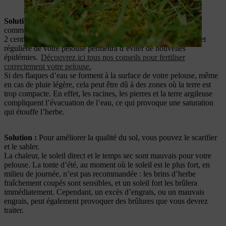
Solution :
vous pouvez lutter contre les mauvaises herbes en
commençant par couper votre pelouse à une hauteur d’environ
2 centimètres, puis en la scarifiant. Une fertilisation suffisante et
régulière de votre pelouse permettra d’éviter de nouvelles
épidémies.
Découvrez ici tous nos conseils pour fertiliser
correctement votre pelouse.
Si des flaques d’eau se forment à la surface de votre pelouse, même
en cas de pluie légère, cela peut être dû à des zones où la terre est
trop compacte. En effet, les racines, les pierres et la terre argileuse
compliquent l’évacuation de l’eau, ce qui provoque une saturation
qui étouffe l’herbe.
Solution :
Pour améliorer la qualité du sol, vous pouvez le scarifier
et le sabler.
La chaleur, le soleil direct et le temps sec sont mauvais pour votre
pelouse. La tonte d’été, au moment où le soleil est le plus fort, en
milieu de journée, n’est pas recommandée : les brins d’herbe
fraîchement coupés sont sensibles, et un soleil fort les brûlera
immédiatement. Cependant, un excès d’engrais, ou un mauvais
engrais, peut également provoquer des brûlures que vous devrez
traiter.