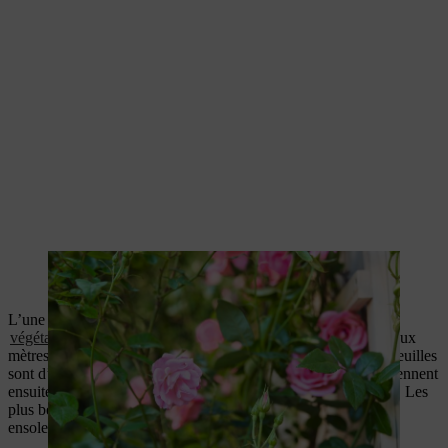
Les rosiers grimpants ont besoin d’une structure stable pour se
développer
L’une des plantes autogrimpantes les plus populaires pour la
végétalisation de façades
: La vigne vierge peut pousser de deux
mètres par an et peut atteindre une hauteur de 20 mètres. Ses feuilles
sont d’abord de couleur bronze, verdissent durant l’été et deviennent
ensuite dorées, oranges et rouges à l’automne avant de tomber. Les
plus belles couleurs de feuilles apparaissent aux emplacements
ensoleillés.