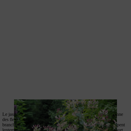
Le chèvrefeuille véritable est une plante grimpante indigène.
Le jasmin d’hiver perd certes ses feuilles à l’automne, mais donne
des fleurs d’un jaune vif de décembre à mars, tandis que ses
branches restent vertes. Les lianes grappinantes qui se développent
lentement au cours des premières années, ont besoin d’un support