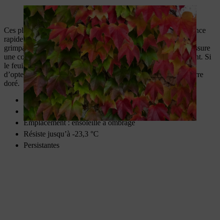
La vigne vierge brille de ses magnifiques couleurs automnales.
Ces plantes grimpantes sont des classiques indigènes à croissance
rapide et peu exigeantes. Avec ses racines adhérentes, le lierre
grimpant se développe même sur des murs lisses en béton et assure
une couverture dense du support grâce à son feuillage persistant. Si
le feuillage vert foncé vous semble trop sombre, il est possible
d’opter pour des variétés aux feuilles plus claires comme le lierre
doré.
Plantes à ventouses
jusqu’à 20 m de haut
Emplacement : ensoleillé à ombragé
Résiste jusqu’à -23,3 °C
Persistantes