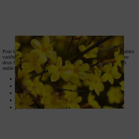
Le jasmin d’hiver donne des fleurs jaune vif.
Pour les rosiers grimpants, vous avez le choix entre d’innombrables
variétés et couleurs de fleurs. Certaines variétés fleurissent même
deux fois par an. Les lianes grappinantes nécessitent un support
stable et doivent en plus être bien attachées.
Lianes grappinantes
jusqu’à 5 m de haut
Emplacement : ensoleillé à mi-ombragé
Protection hivernale nécessaire
pour murs, arches à rosiers