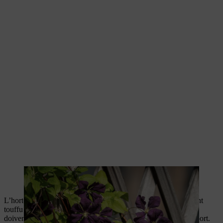
Les clématites comptent parmi les plantes grimpantes les plus
résistantes à l’hiver.
L’hortensia grimpant pousse lentement au début, mais il devient
touffu et dense. Sur les murs et les façades, les jeunes plantes
doivent être guidées dans la bonne direction à l’aide d’un support.