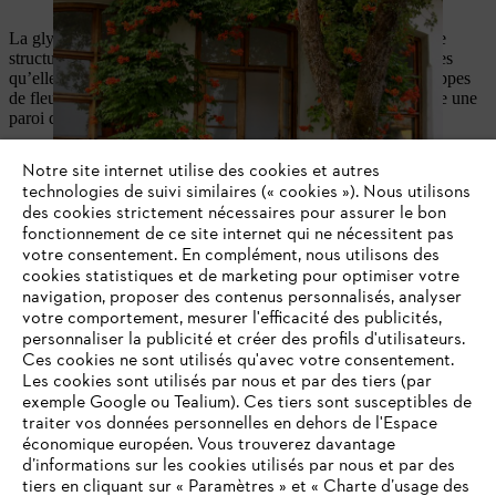
Les fleurs de la trompette de Virginie sont riches en nectar.
La glycine, qui pousse rapidement et fortement, a besoin d’une
structure robuste. Certaines ont des branches tellement massives
qu’elles écrasent les gouttières. En mai et juin, l’odeur des grappes
de fleurs bleu-violet attire les abeilles. La glycine forme ensuite une
paroi de feuilles dense jusqu’à l’automne.
Plante grimpante à vrilles
Notre site internet utilise des cookies et autres
8 à 10 m de haut
technologies de suivi similaires (« cookies »). Nous utilisons
grandit de 100 à 150 cm par an
des cookies strictement nécessaires pour assurer le bon
fonctionnement de ce site internet qui ne nécessitent pas
Emplacement : au soleil et à l’abri du vent
votre consentement. En complément, nous utilisons des
Grappes de 30 cm
cookies statistiques et de marketing pour optimiser votre
Protection hivernale nécessaire durant les premières années
navigation, proposer des contenus personnalisés, analyser
votre comportement, mesurer l'efficacité des publicités,
personnaliser la publicité et créer des profils d'utilisateurs.
Ces cookies ne sont utilisés qu'avec votre consentement.
Les cookies sont utilisés par nous et par des tiers (par
exemple Google ou Tealium). Ces tiers sont susceptibles de
traiter vos données personnelles en dehors de l'Espace
économique européen. Vous trouverez davantage
d’informations sur les cookies utilisés par nous et par des
tiers en cliquant sur « Paramètres » et « Charte d’usage des