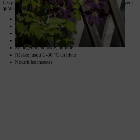
Les premières ombrelles de fleurs blanches n’apparaissent souvent
qu’au bout de 5 ans.
Plantes à ventouses
3 à 6 m de haut
Grandit de 15 à 40 cm par an
Emplacement : mi-ombre à ombre
Sol légèrement acide, humide
Résiste jusqu’à -30 °C en hiver
Nourrit les insectes