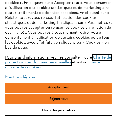
cookies ». En cliquant sur « Accepter tout », vous consentez
à l'utilisation des cookies statistiques et de marketing ainsi
qu’aux traitements de données associées. En cliquant sur «
VOTRE NAVIGATEUR INTERNET
Rejeter tout », vous refusez l'utilisation des cookies
N'EST PLUS PRIS EN CHARGE
statistiques et de marketing. En cliquant sur « Paramètres »,
vous pouvez accepter ou refuser les cookies en fonction de
ces finalités. Vous pouvez à tout moment retirer votre
consentement à l'utilisation de certains cookies ou de tous
Vous utilisez un navigateur Internet que nous ne prenons plus
les cookies, avec effet futur, en cliquant sur « Cookies » en
en charge, et certaines fonctionnalités de notre site ne
La glycine a besoin d’un treillage stable.
bas de page.
peuvent fonctionner correctement. Pour une utilisation
En raison de ses fruits, l’akébie est également appelée concombre
optimale de notre site, nous vous recommandons de passer à
Pour plus d'informations, veuillez consulter notre
Charte de
grimpant. En avril et mai, cette plante grimpante forme de petites
protection des données personnelles
l'un des navigateurs suivants :
et notre
Charte
fleurs mâles roses ainsi que des fleurs femelles un peu plus grandes
d'usage des cookies
.
de couleur pourpre. Les fruits comestibles en forme de concombre
apparaissent ensuite en automne.
Mentions légales
firefox
chrome
Plante grimpante à vrilles
Accepter tout
4 à 6 m de haut
Emplacement : soleil à mi-ombre, protégé
safari
edge
Rejeter tout
Protection hivernale nécessaire les premières années
Feuillage persistant dans des régions au climat doux
Ouvrir les paramètres
Première floraison après 5 ans