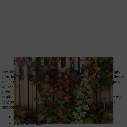
Le lierre est un grand classique parmi les plantes grimpantes.
Ses fleurs en forme d’entonnoir, qui passent par le jaune, l’orange,
puis le rouge, sont une source de nectar très appréciée des abeilles et
des bourdons en juillet et août. Il peut toutefois s’écouler quelques
années avant que la trompette de Virginie ne fleurisse pour la
première fois. Leur croissance rapide permet de végétaliser
rapidement des façades, des pergolas ou des murs. Si la surface est
légèrement rugueuse, la trompette de Virginie n’a pas besoin de
support pour grimper.
Plantes à ventouses
5 à 10 m de haut