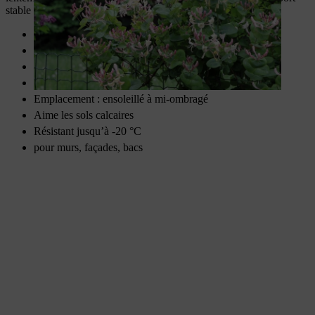
stable et conviennent également aux bacs.
Lianes grappinantes
3 à 5 m de haut
Grandit de 20 à 30 cm par an
Fleurs hivernales
Emplacement : ensoleillé à mi-ombragé
Aime les sols calcaires
Résistant jusqu’à -20 °C
pour murs, façades, bacs