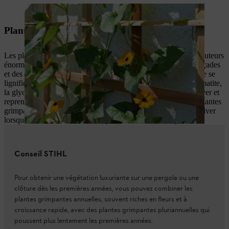
La Suzanne aux yeux noirs est une plante grimpante annuelle.
Plantes grimpantes pluriannuelles
Les plantes grimpantes pluriannuelles peuvent atteindre des hauteurs
énormes et conviennent à la végétalisation à long terme des façades
et des pergolas. Certaines plantes grimpantes comme la glycine se
lignifient au fil des ans et ont besoin de tuteurs stables. La clématite,
la glycine, le chèvrefeuille et la vigne vierge se reposent en hiver et
reprennent leur croissance au printemps. Veillez à ce que les plantes
grimpantes pluriannuelles soient suffisamment résistantes à l’hiver
lorsque vous choisissez leur emplacement dans votre jardin.
Conseil STIHL
Pour obtenir une végétation luxuriante sur une pergola ou une
clôture dès les premières années, vous pouvez combiner les
plantes grimpantes annuelles, souvent riches en fleurs et à
croissance rapide, avec des plantes grimpantes pluriannuelles qui
poussent plus lentement les premières années.