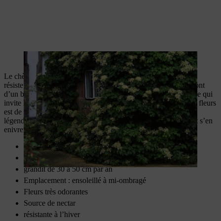
L’hortensia grimpant est un arbuste grimpant à croissance dense.
Le chèvrefeuille véritable est une plante grimpante indigène et
résiste donc à l’hiver. Ses nombreuses fleurs caractéristiques sont
d’un blanc jaunâtre et dégagent, le soir venu, un parfum intense qui
invite les insectes à la récolte du nectar. On dit que l’odeur des fleurs
est de plus en plus agréable si on les hume plus longtemps. La
légende dit que les chevreuils en broutent les jeunes pousses et s’en
enivrent.
Plante grimpante à vrilles
3 à 6 m de haut
grandit de 30 à 50 cm par an
Emplacement : ensoleillé à mi-ombragé
Fleurs très odorantes
Source de nectar
résistante à l’hiver