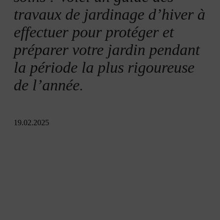
Préparer le jardin pour le printemps dès février
travaux de jardinage d’hiver à
effectuer pour protéger et
En résumé
préparer votre jardin pendant
la période la plus rigoureuse
de l’année.
19.02.2025