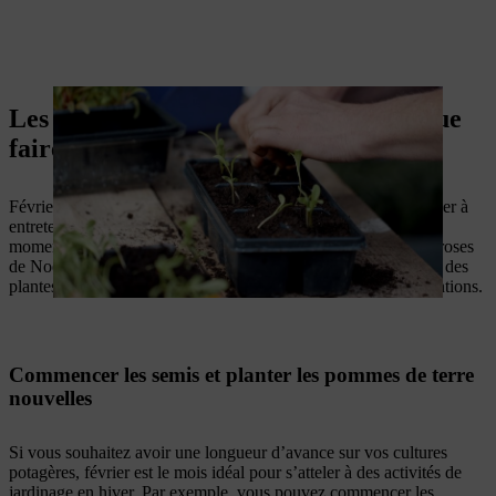
Les activités de jardinage en hiver : que
faire en février ?
Février annonce des mois plus chauds, vous pouvez commencer à
entretenir vos arbres fruitiers, par exemple. C’est également le
moment idéal pour enlever les feuilles mortes ou malades des roses
de Noël et pour éclaircir vos plantes. En février, la préparation des
plantes à l’arrivée du printemps est au centre de toutes les attentions.
Commencer les semis et planter les pommes de terre
nouvelles
Si vous souhaitez avoir une longueur d’avance sur vos cultures
potagères, février est le mois idéal pour s’atteler à des activités de
jardinage en hiver. Par exemple, vous pouvez commencer les