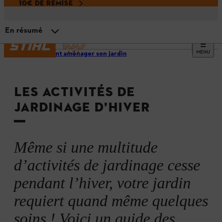
10€ DE REMISE
En résumé
MENU
Comment aménager son jardin
Préparer le jardin pour l’hiver
LES ACTIVITÉS DE
Rendre le jardin d’hiver plus résistant
JARDINAGE D’HIVER
Couvrir les sols nus et déplacer les pots
Même si une multitude
Entretenir son jardin en hiver
d’activités de jardinage cesse
pendant l’hiver, votre jardin
S’occuper des plantes ligneuses
requiert quand même quelques
soins ! Voici un guide des