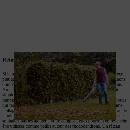
Retirer les feuilles de la pelouse
Si la pelouse est recouverte de feuilles pendant l’hiver, elle ne reçoit
pratiquement pas d’air. Elle peut alors développer des champignons
dont l’apparition impliquera un travail supplémentaire par la suite.
Au lieu de ratisser péniblement votre pelouse, vous pouvez tout
simplement la tondre avant les premières gelées. Le bac de
ramassage collectera alors un mélange d’herbes et de feuilles mortes
qui fera un excellent compost ou que vous pourrez utiliser comme
paillage. N’oubliez pas que les feuilles de chêne sont riches en acide
tannique et qu’elles ne se décomposent pas rapidement. Si vous ne
souhaitez pas les ajouter à votre compost, elles pourront en revanche
être utilisées comme paillis autour des rhododendrons. Un râteau