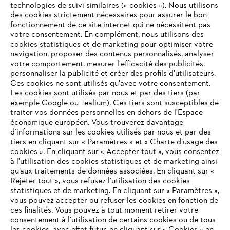
technologies de suivi similaires (« cookies »). Nous utilisons
des cookies strictement nécessaires pour assurer le bon
fonctionnement de ce site internet qui ne nécessitent pas
votre consentement. En complément, nous utilisons des
cookies statistiques et de marketing pour optimiser votre
navigation, proposer des contenus personnalisés, analyser
votre comportement, mesurer l'efficacité des publicités,
personnaliser la publicité et créer des profils d'utilisateurs.
L'Entreprise
Ces cookies ne sont utilisés qu'avec votre consentement.
Les cookies sont utilisés par nous et par des tiers (par
exemple Google ou Tealium). Ces tiers sont susceptibles de
traiter vos données personnelles en dehors de l'Espace
économique européen. Vous trouverez davantage
Questions / Réponses
d’informations sur les cookies utilisés par nous et par des
tiers en cliquant sur « Paramètres » et « Charte d’usage des
cookies ». En cliquant sur « Accepter tout », vous consentez
à l'utilisation des cookies statistiques et de marketing ainsi
Service
qu’aux traitements de données associées. En cliquant sur «
VOTRE NAVIGATEUR INTERNET
Rejeter tout », vous refusez l'utilisation des cookies
N'EST PLUS PRIS EN CHARGE
statistiques et de marketing. En cliquant sur « Paramètres »,
vous pouvez accepter ou refuser les cookies en fonction de
ces finalités. Vous pouvez à tout moment retirer votre
consentement à l'utilisation de certains cookies ou de tous
Vous utilisez un navigateur Internet que nous ne prenons plus
Conditions Générales de Vente