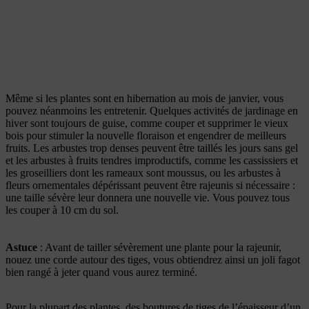
Même si les plantes sont en hibernation au mois de janvier, vous
pouvez néanmoins les entretenir. Quelques activités de jardinage en
hiver sont toujours de guise, comme couper et supprimer le vieux
bois pour stimuler la nouvelle floraison et engendrer de meilleurs
fruits. Les arbustes trop denses peuvent être taillés les jours sans gel
et les arbustes à fruits tendres improductifs, comme les cassissiers et
les groseilliers dont les rameaux sont moussus, ou les arbustes à
fleurs ornementales dépérissant peuvent être rajeunis si nécessaire :
une taille sévère leur donnera une nouvelle vie. Vous pouvez tous
les couper à 10 cm du sol.
Astuce
: Avant de tailler sévèrement une plante pour la rajeunir,
nouez une corde autour des tiges, vous obtiendrez ainsi un joli fagot
bien rangé à jeter quand vous aurez terminé.
Pour la plupart des plantes, des boutures de tiges de l’épaisseur d’un