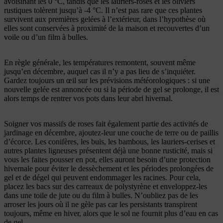
avoisinant les 0 °C, tandis que les lauriers-roses et les oliviers
rustiques tolèrent jusqu’à -4 °C. Il n’est pas rare que ces plantes
survivent aux premières gelées à l’extérieur, dans l’hypothèse où
elles sont conservées à proximité de la maison et recouvertes d’un
voile ou d’un film à bulles.
En règle générale, les températures remontent, souvent même
jusqu’en décembre, auquel cas il n’y a pas lieu de s’inquiéter.
Gardez toujours un œil sur les prévisions météorologiques : si une
nouvelle gelée est annoncée ou si la période de gel se prolonge, il est
alors temps de rentrer vos pots dans leur abri hivernal.
Soigner vos massifs de roses fait également partie des activités de
jardinage en décembre, ajoutez-leur une couche de terre ou de paillis
d’écorce. Les conifères, les buis, les bambous, les lauriers-cerises et
autres plantes ligneuses présentent déjà une bonne rusticité, mais si
vous les faites pousser en pot, elles auront besoin d’une protection
hivernale pour éviter le dessèchement et les périodes prolongées de
gel et de dégel qui peuvent endommager les racines. Pour cela,
placez les bacs sur des carreaux de polystyrène et enveloppez-les
dans une toile de jute ou du film à bulles. N’oubliez pas de les
arroser les jours où il ne gèle pas car les persistants transpirent
toujours, même en hiver, alors que le sol ne fournit plus d’eau en cas
de gel.